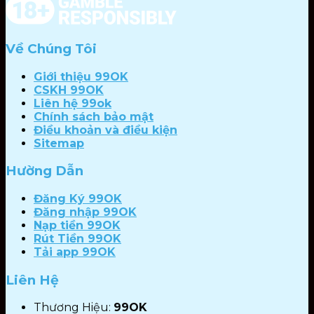
Về Chúng Tôi
Giới thiệu 99OK
CSKH 99OK
Liên hệ 99ok
Chính sách bảo mật
Điều khoản và điều kiện
Sitemap
Hường Dẫn
Đăng Ký 99OK
Đăng nhập 99OK
Nạp tiền 99OK
Rút Tiền 99OK
Tải app 99OK
Liên Hệ
Thương Hiệu:
99OK