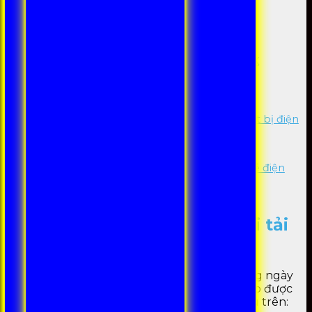
Table of Contents
Những tính năng nổi trội khi tải app 99OK
Hệ thống an toàn
Thiết kế dễ sử dụng
Đa dạng trò chơi hấp dẫn
Hỗ trợ chuyên nghiệp 24/7
Chi tiết hướng dẫn tải app 99OK trên thiết bị điện
thoại
Tải app 99OK trên điện thoại Android
Tải app 99OK về hệ điều hành iOS
Những điều lưu ý khi bạn tải app 99OK về điện
thoại
Kết luận
Những tính năng nổi trội khi tải
app 99OK
Tại sao nhu cầu tải app 99OK ở Việt Nam đang ngày
một gia tăng? Hãy cùng tìm hiểu những lý do được
chúng tôi tổng hợp giải thích các câu hỏi nêu trên: