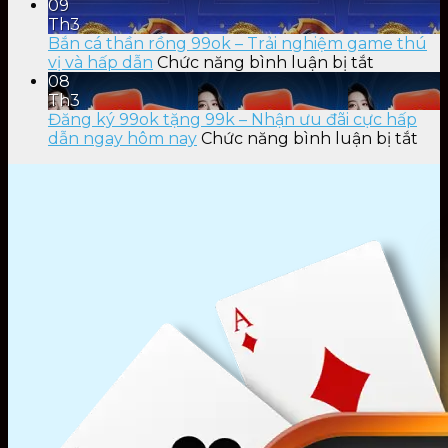
Nhóm
chơi
Kèo
–
09
Kéo
thắng
châu
Khám
Th3
lớn
âu
phá
Bắn cá thần rồng 99ok – Trải nghiệm game thú
–
cách
ở
vị và hấp dẫn
Chức năng bình luận bị tắt
Hướng
chọn
Bắn
08
dẫn
kèo
cá
Th3
chi
chuẩn
thần
Đăng ký 99ok tặng 99k – Nhận ưu đãi cực hấp
tiết
nhất
rồng
ở
dẫn ngay hôm nay
Chức năng bình luận bị tắt
và
99ok
Đă
cách
–
ký
chơi
Trải
99o
tại
nghiệm
tặn
99OK
game
99k
thú
–
vị
Nh
và
ưu
hấp
đãi
dẫn
cực
hấp
dẫn
nga
hô
nay