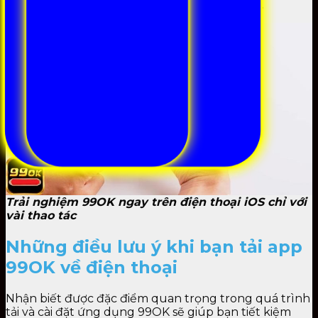
game đặt cược trên 99OK nhanh chóng.
Trải nghiệm 99OK ngay trên điện thoại iOS chỉ với
vài thao tác
Những điều lưu ý khi bạn tải app
99OK về điện thoại
Nhận biết được đặc điểm quan trọng trong quá trình
tải và cài đặt ứng dụng 99OK sẽ giúp bạn tiết kiệm