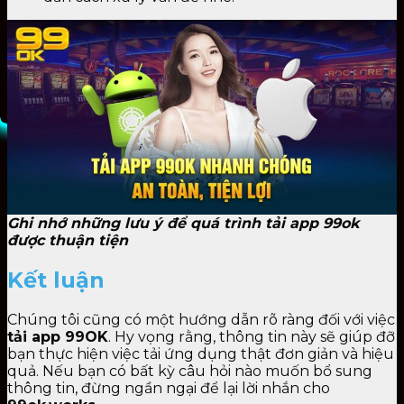
Ghi nhớ những lưu ý để quá trình tải app 99ok
được thuận tiện
Kết luận
Chúng tôi cũng có một hướng dẫn rõ ràng đối với việc
tải app 99OK
. Hy vọng rằng, thông tin này sẽ giúp đỡ
bạn thực hiện việc tải ứng dụng thật đơn giản và hiệu
quả. Nếu bạn có bất kỳ câu hỏi nào muốn bổ sung
thông tin, đừng ngần ngại để lại lời nhắn cho