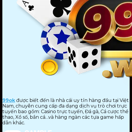
99ok
được biết đến là nhà cái uy tín hàng đầu tại Việt
Nam, chuyên cung cấp đa dạng dịch vụ trò chơi trực
tuyến bao gồm: Casino trực tuyến, Đá gà, Cá cược thể
thao, Xổ số, bắn cá…và hàng ngàn các tựa game hấp
dẫn khác.