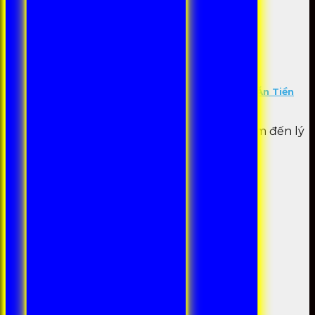
Tiến lên miền Nam 99OK – Game Bài Đổi Thưởng Ăn Tiền
Thật
Tiến lên miền Nam 99OK đang trở thành điểm đến lý
tưởng cho những ai...